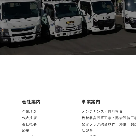
対応時間：10:00 ～ 17:00
会社案内
事業案内
企業理念
メンテナンス・性能検査
代表挨拶
機械器具設置工事・配管設備工
会社概要
配管ラック架台制作・溶接・製
沿革
品製造