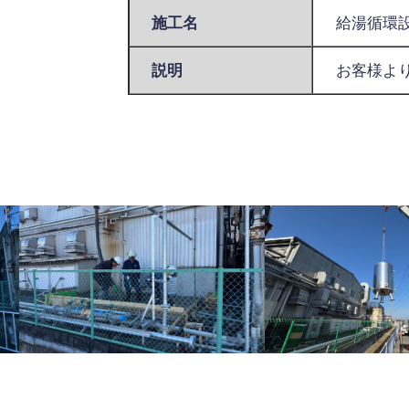
施工名
給湯循環設
説明
お客様よ