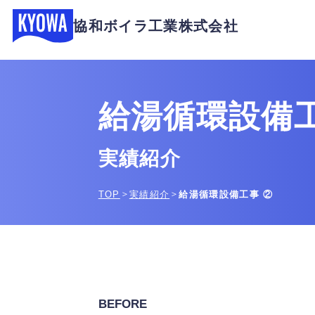
協和ボイラ工業株式会社
給湯循環設備工
実績紹介
＞
＞
TOP
実績紹介
給湯循環設備工事 ②
BEFORE