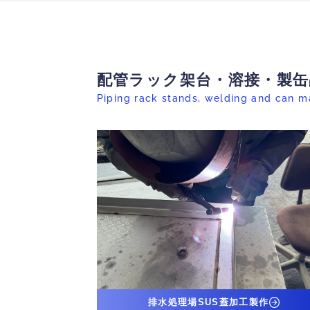
配管ラック架台・溶接・製缶
Piping rack stands, welding and can m
排水処理場SUS蓋加工製作