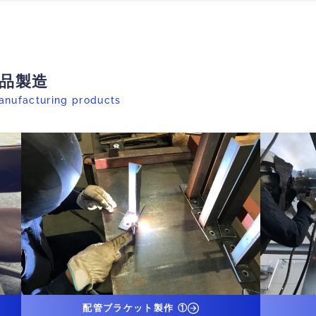
品製造
anufacturing products
配管ブラケット製作 ①