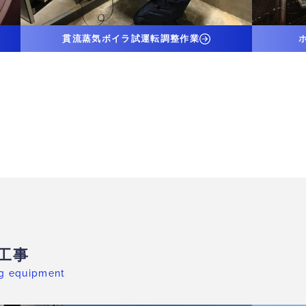
貫流蒸気ボイラ試運転調整作業
工事
ng equipment