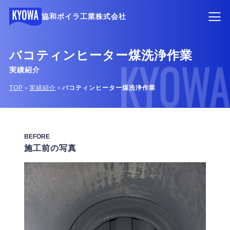
協和ボイラ工業株式会社
バコティンヒーター煤洗浄作業
実績紹介
＞
＞
TOP
実績紹介
バコティンヒーター煤洗浄作業
BEFORE
施工前の写真